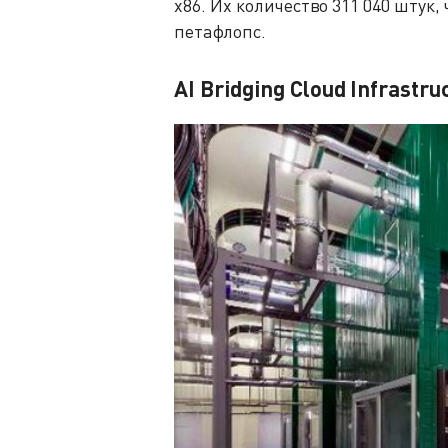
x86. Их количество 311 040 штук,
петафлопс.
AI Bridging Cloud Infrastru