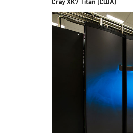
Cray XK7 Titan (США)