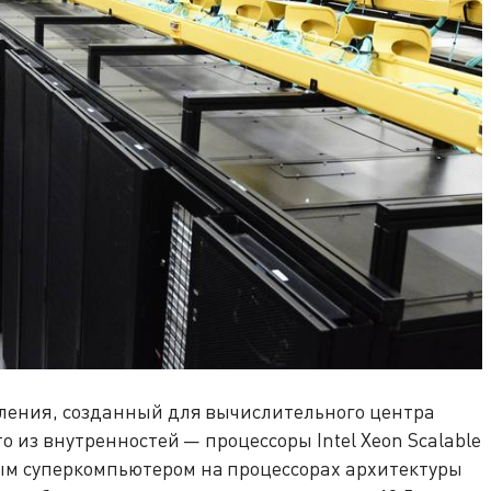
оления, созданный для вычислительного центра
то из внутренностей — процессоры Intel Xeon Scalable
ым суперкомпьютером на процессорах архитектуры