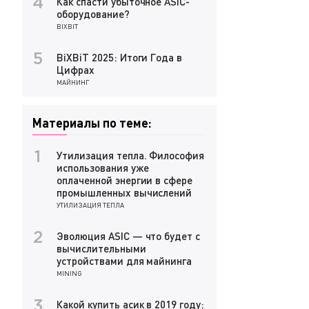
Как спасти убыточное ASIC-
4
оборудование?
BIXBIT
BiXBiT 2025: Итоги Года в
5
Цифрах
МАЙНИНГ
Материалы по теме:
Утилизация тепла. Философия
1
использования уже
оплаченной энергии в сфере
промышленных вычислений
УТИЛИЗАЦИЯ ТЕПЛА
Эволюция ASIC — что будет с
2
вычислительными
устройствами для майнинга
MINING
Какой купить асик в 2019 году:
3