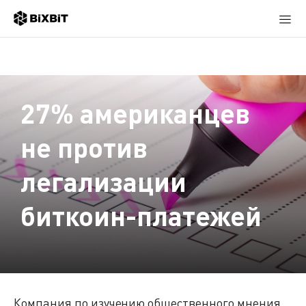
27% американцев
не против
легализации
биткоин-платежей
Компания по изучению общественного мнения