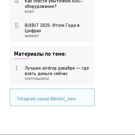
Как спасти убыточное ASIC-
4
оборудование?
BIXBIT
BiXBiT 2025: Итоги Года в
5
Цифрах
МАЙНИНГ
Материалы по теме:
Лучшие airdrop декабря — где
1
взять деньги сейчас
КРИПТОВАЛЮТЫ
Telegram канал @bixbit_new