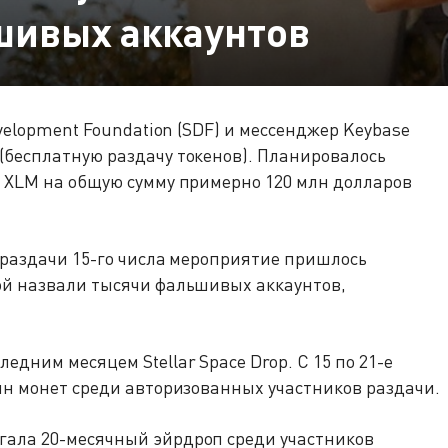
шивых аккаунтов
evelopment Foundation (SDF) и мессенджер Keybase
(бесплатную раздачу токенов). Планировалось
д XLM на общую сумму примерно 120 млн долларов
 раздачи 15-го числа мероприятие пришлось
ой назвали тысячи фальшивых аккаунтов,
дним месяцем Stellar Space Drop. С 15 по 21-е
лн монет среди авторизованных участников раздачи.
ала 20-месячный эйрдроп среди участников