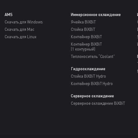
AMS
Иммерсионное охлаждение
Скачать для Windows
Ячейка BiXBiT
Скачать для Mac
Стойка BiXBiT
Скачать для Linux
Контейнер BiXBiT
Контейнер BiXBiT
(1 контурный)
Теплоноситель “Coolant”
Гидроохлаждение
Стойка BiXBiT Hydro
Контейнер BiXBiT Hydro
Серверное охлаждение
Серверное охлаждение BiXBiT