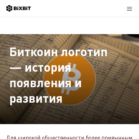
Биткоин логотип
— история
появления и
развития
Для широкой общественности более привычным