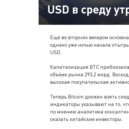
USD в среду ут
Ещё во вторник вечером основна
однако уже ночью начала отыгрыв
USD.
Капитализация BTC приблизилас
объёме рынка 293,2 млрд. Восх
высокая покупательская активно
Теперь Bitcoin должен взять сле
индикаторы указывают на то, ч
по мнению аналитика консалтинг
оказать китайские инвесторы.