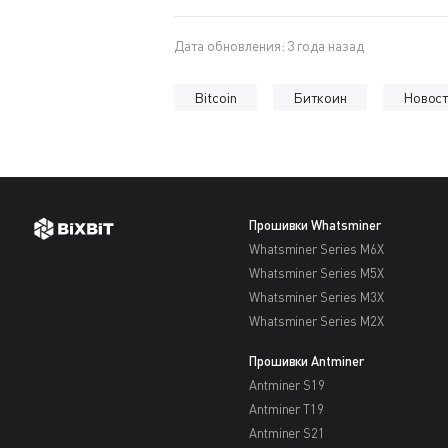
Дата обновления: 3 года назад
Bitcoin
Биткоин
Новос
Прошивки Whatsminer
Whatsminer Series M6X
Whatsminer Series M5X
Whatsminer Series M3X
Whatsminer Series M2X
Прошивки Antminer
Antminer S19
Antminer T19
Antminer S21