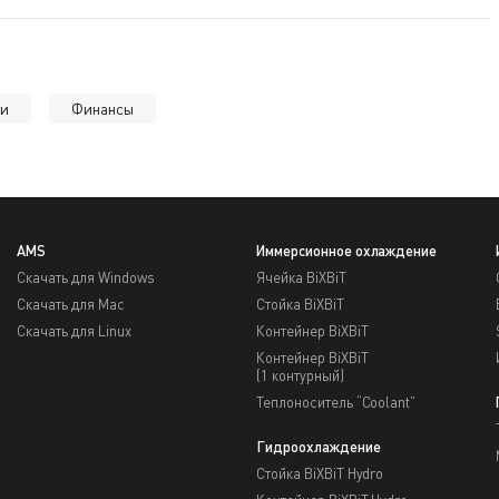
ти
Финансы
AMS
Иммерсионное охлаждение
Скачать для Windows
Ячейка BiXBiT
Скачать для Mac
Стойка BiXBiT
Скачать для Linux
Контейнер BiXBiT
Контейнер BiXBiT
(1 контурный)
Теплоноситель “Coolant”
Гидроохлаждение
Стойка BiXBiT Hydro