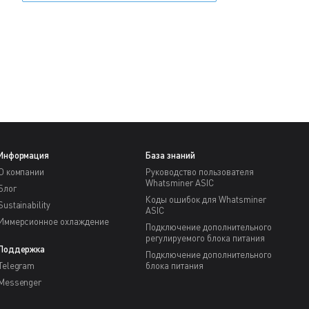
Информация
База знаний
О компании
Руководство пользователя
Whatsminer ASIC
Блог
Коды ошибок для Whatsminer
Sustainability
ASIC
Иммерсионное охлаждение
Подключение дополнительного
регулируемого блока питания
Поддержка
Подключение дополнительного
Telegram
блока питания
Messenger