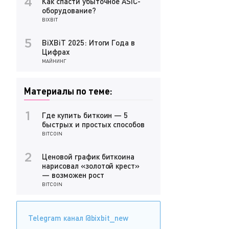
Как спасти убыточное ASIC-
4
оборудование?
BIXBIT
BiXBiT 2025: Итоги Года в
5
Цифрах
МАЙНИНГ
Материалы по теме:
Где купить биткоин — 5
1
быстрых и простых способов
BITCOIN
Ценовой график биткоина
2
нарисовал «золотой крест»
— возможен рост
BITCOIN
Telegram канал @bixbit_new