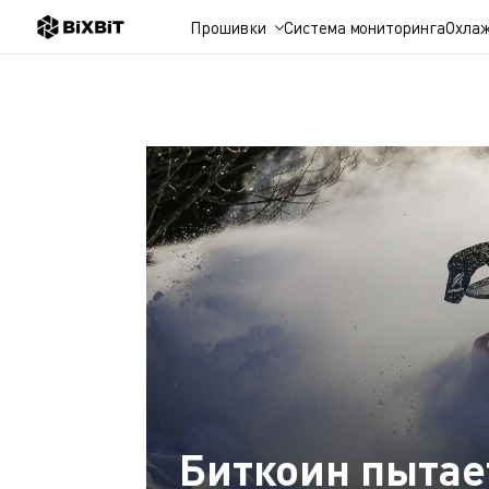
Прошивки
Система мониторинга
Охла
Биткоин пытает