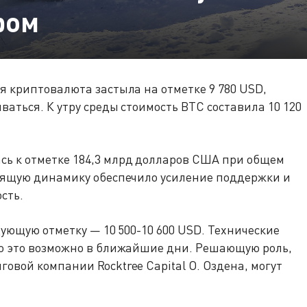
ром
я криптовалюта застыла на отметке 9 780 USD,
аться. К утру среды стоимость BTC составила 10 120
ь к отметке 184,3 млрд долларов США при общем
одящую динамику обеспечило усиление поддержки и
сть.
дующую отметку — 10 500-10 600 USD. Технические
то это возможно в ближайшие дни. Решающую роль,
овой компании Rocktree Capital О. Оздена, могут