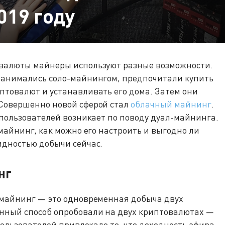
019 году
валюты майнеры используют разные возможности.
занимались соло-майнингом, предпочитали купить
птовалют и устанавливать его дома. Затем они
Совершенно новой сферой стал
облачный майнинг
.
 пользователей возникает по поводу дуал-майнинга.
майнинг, как можно его настроить и выгодно ли
идностью добычи сейчас.
нг
-майнинг — это одновременная добыча двух
нный способ опробовали на двух криптовалютах —
Пользователей привлекало то, что доходность эфира