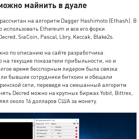
можно майнить в дуале
рассчитан на алгоритм Dagger Hashimoto (Ethash). В
 использовать Ethereum и все его форки.
ed, SiaCoin, Pascal, Lbry, Keccak, Blake2s.
но по описанию на сайте разработчика.
о на текущие показатели прибыльности, но и
лгое время бесспорным лидером была связка
али бывшие сотрудники биткоин и обещали
еринской сети, переведя на смешанный алгоритм
ять Decred можно на крупных биржах Yobit, Bittrex,
влял около 16 долларов США за монету.