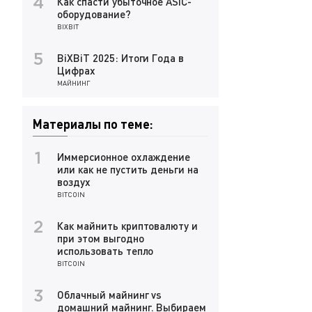
Как спасти убыточное ASIC-
4
оборудование?
BIXBIT
BiXBiT 2025: Итоги Года в
5
Цифрах
МАЙНИНГ
Материалы по теме:
Иммерсионное охлаждение
1
или как не пустить деньги на
воздух
BITCOIN
Как майнить криптовалюту и
2
при этом выгодно
использовать тепло
BITCOIN
Облачный майнинг vs
3
домашний майнинг. Выбираем