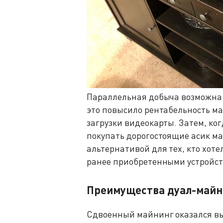
Параллельная добыча возможна 
это повысило рентабельность м
загрузки видеокарты. Затем, ко
покупать дорогостоящие асик м
альтернативой для тех, кто хоте
ранее приобретенными устройс
Преимущества дуал-майн
Сдвоенный майнинг оказался выг