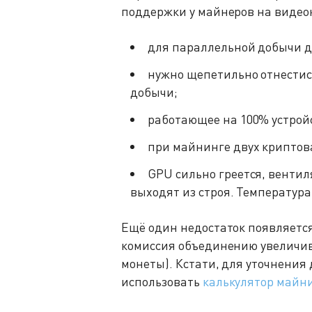
поддержки у майнеров на видеок
для параллельной добычи до
нужно щепетильно отнестис
добычи;
работающее на 100% устрой
при майнинге двух криптов
GPU сильно греется, венти
выходят из строя. Температура
Ещё один недостаток появляется,
комиссия объединению увеличива
монеты). Кстати, для уточнения
использовать
калькулятор майн