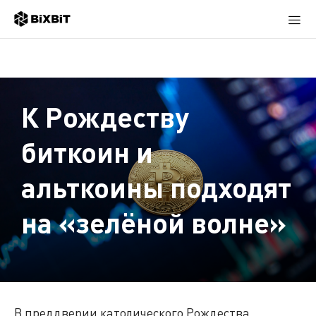
К Рождеству
биткоин и
альткоины подходят
на «зелёной волне»
В преддверии католического Рождества