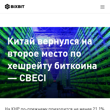
Китай вернулся на
второе место по
хешрейту биткоина
— CBECI
На КНР по-прежнему приходится не менее 21,1%