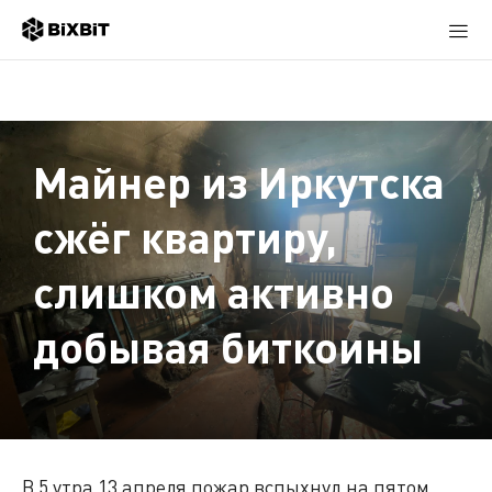
Майнер из Иркутска
сжёг квартиру,
слишком активно
добывая биткоины
В 5 утра 13 апреля пожар вспыхнул на пятом