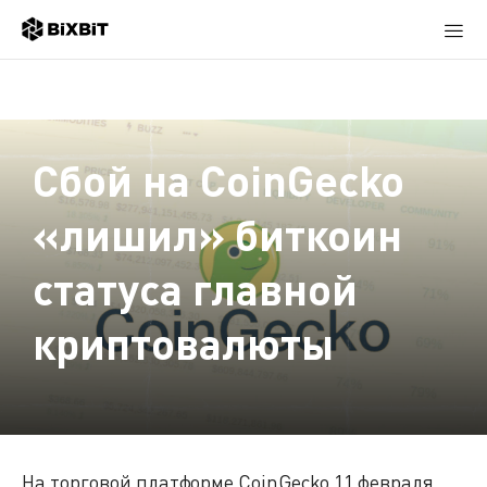
Сбой на CoinGecko
«лишил» биткоин
статуса главной
криптовалюты
На торговой платформе CoinGecko 11 февраля