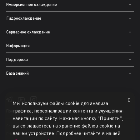
Иммерсионное охлаждение
Гидроохлаждение
Серверное охлаждение
Информация
Поддержка
База знаний
Мы используем файлы cookie для анализа
трафика, персонализации контента и улучшения
Программное обеспечение
и оборудование для майнинга Bitcoin
навигации по сайту. Нажимая кнопку "Принять",
вы соглашаетесь на хранение файлов cookie на
Copyright © 2015-2025 BiXBiT. All rights reserved.
вашем устройстве. Подробнее читайте в нашей
Privacy Policy
Terms of Use