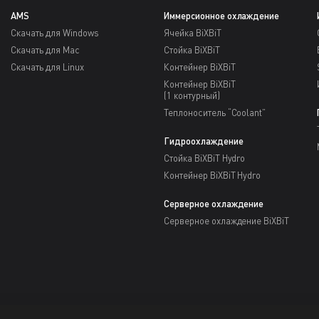
AMS
Иммерсионное охлаждение
Скачать для Windows
Ячейка BiXBiT
Скачать для Mac
Стойка BiXBiT
Скачать для Linux
Контейнер BiXBiT
Контейнер BiXBiT
(1 контурный)
Теплоноситель “Coolant”
Гидроохлаждение
Стойка BiXBiT Hydro
Контейнер BiXBiT Hydro
Серверное охлаждение
Серверное охлаждение BiXBiT