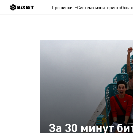
Прошивки
Система мониторинга
Охла
За 30 минут би