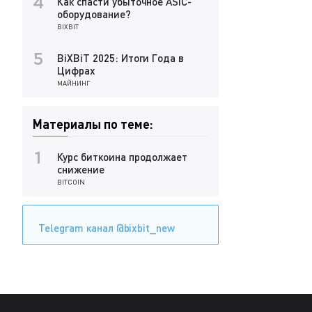
Как спасти убыточное ASIC-
4
оборудование?
BIXBIT
BiXBiT 2025: Итоги Года в
5
Цифрах
МАЙНИНГ
Материалы по теме:
Курс биткоина продолжает
1
снижение
BITCOIN
Telegram канал @bixbit_new