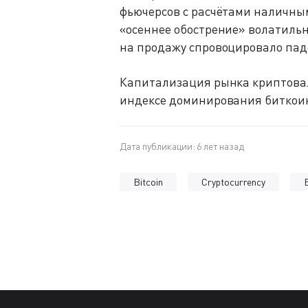
фьючерсов с расчётами наличным
«осеннее обострение» волатиль
на продажу спровоцировало пад
Капитализация рынка криптовал
индексе доминирования биткои
Дата публикации: 6 лет назад
Bitcoin
Cryptocurrency