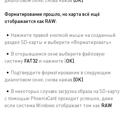
диалоговом окне, снова нажав
[OK]
Форматирование прошло, но карта всё ещё
отображается как RAW:
Нажмите правой кнопкой мыши на созданный
раздел SD-карты и выберите «Форматировать».
В открывшемся окне выберите файловую
систему
FAT32
и нажмите [
ОК]
.
Подтвердите форматирование в следующем
диалоговом окне, снова нажав
[OK]
В некоторых случаях загрузка образа на SD-карту
с помощью PhoenixCard проходит успешно, даже
если система Windows отображает том как
RAW